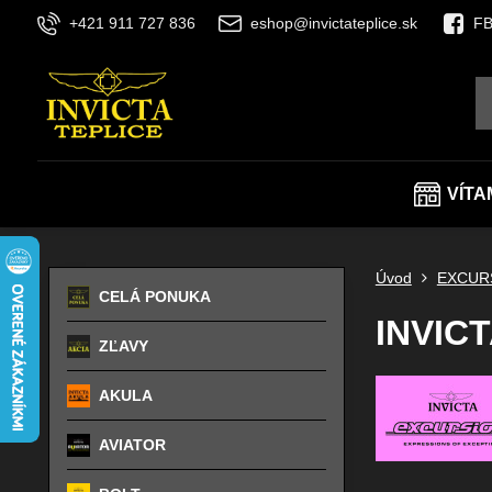
+421 911 727 836
eshop@invictateplice.sk
FB
VÍTA
Úvod
EXCUR
CELÁ PONUKA
INVICT
ZĽAVY
AKULA
AVIATOR