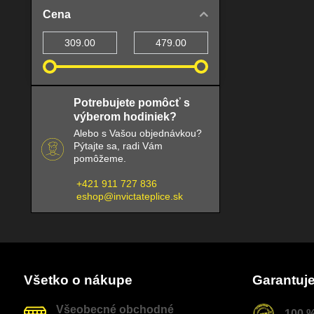
Cena
Od:
Do:
Potrebujete pomôcť s
výberom hodiniek?
Alebo s Vašou objednávkou?
Pýtajte sa, radi Vám
pomôžeme.
+421 911 727 836
eshop@invictateplice.sk
Všetko o nákupe
Garantuj
Všeobecné obchodné
100 %