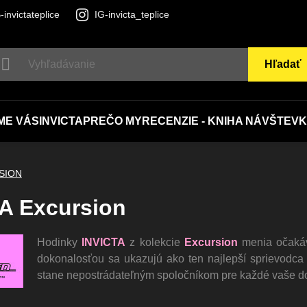
-invictateplice
IG-invicta_teplice
Hľadať
ME VÁS
INVICTA
PREČO MY
RECENZIE - KNIHA NÁVŠTEV
K
SION
A Excursion
Hodinky
INVICTA
z kolekcie
Excursion
menia očakáv
dokonalosťou sa ukazujú ako ten najlepší sprievodca 
stane nepostrádateľným spoločníkom pre každé vaše d