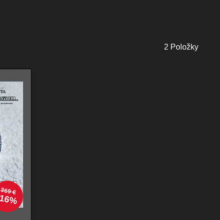
2
Položky
369 €
16%