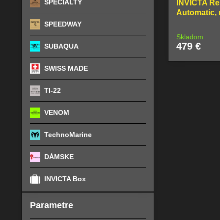
SPECIALTY
INVICTA Re
Automatic,
SPEEDWAY
Skladom
479 €
SUBAQUA
SWISS MADE
TI-22
VENOM
TechnoMarine
DÁMSKE
INVICTA Box
Parametre