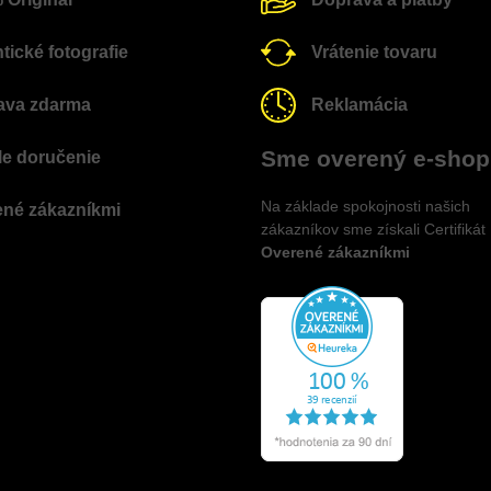
tické fotografie
Vrátenie tovaru
ava zdarma
Reklamácia
Sme overený e-shop
e doručenie
Na základe spokojnosti našich
ené zákazníkmi
zákazníkov sme získali Certifikát
Overené zákazníkmi