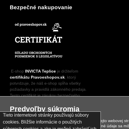
Bezpečné nakupovanie
E-shop
INVICTA Teplice
je držiteľom
certifikátu Pravoeshopov.sk
, ktorý
potvrdzuje, že náš e‑shop spĺňa všetky
požiadavky a pravidlá zákonného predaja.
Tento certifikát je zárukou bezpečného
nákupu, transparentných podmienok a
spoľahlivého prístupu k zákazníkom.
Predvoľby súkromia
Nakupujte u nás s istotou – sme overený
Tieto internetové stránky používajú súbory
e‑shop, ktorému môžete dôverovať.
Cookies používame na zlepšenie vašej návštevy tejto webovej str
cookies. Bližšie informácie o použitých
použiť nástroje a služby tretích strán a zhromaždené údaje sa m
súboroch cookies a ako je možné zabrániť ich