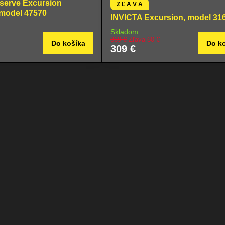
serve Excursion
Z Ľ A V A
 model 47570
INVICTA Excursion, model 31
Skladom
369 €
Zľava 60 €
Do košíka
Do k
309 €