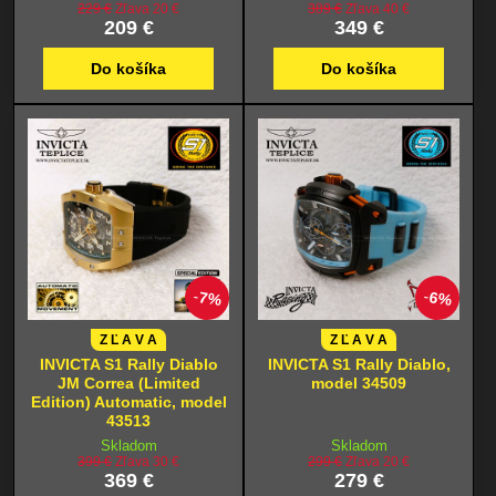
229 €
Zľava 20 €
389 €
Zľava 40 €
209 €
349 €
Do košíka
Do košíka
7%
6%
Z Ľ A V A
Z Ľ A V A
INVICTA S1 Rally Diablo
INVICTA S1 Rally Diablo,
JM Correa (Limited
model 34509
Edition) Automatic, model
43513
Skladom
Skladom
399 €
Zľava 30 €
299 €
Zľava 20 €
369 €
279 €