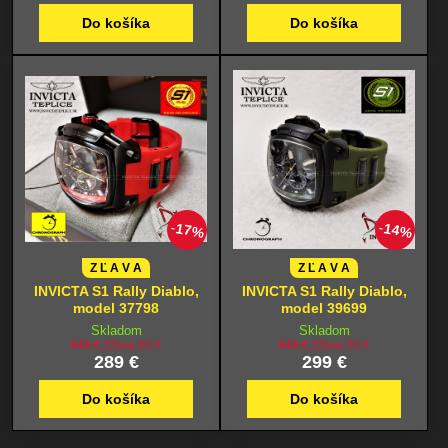
Do košíka
Do košíka
17%
14%
Z Ľ A V A
Z Ľ A V A
INVICTA S1 Rally Diablo,
INVICTA S1 Rally Diablo,
model 37798
model 39699
Skladom
Skladom
349 €
Zľava 60 €
349 €
Zľava 50 €
289 €
299 €
Do košíka
Do košíka