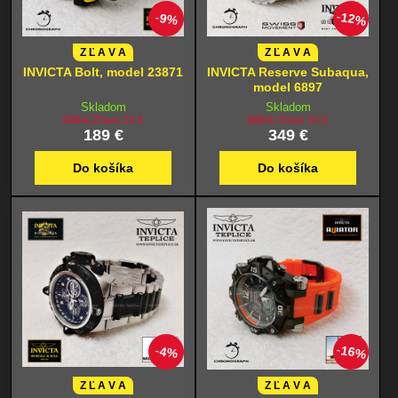
12%
9%
Z Ľ A V A
Z Ľ A V A
INVICTA Bolt, model 23871
INVICTA Reserve Subaqua,
model 6897
Skladom
Skladom
209 €
Zľava 20 €
399 €
Zľava 50 €
189 €
349 €
Do košíka
Do košíka
16%
4%
Z Ľ A V A
Z Ľ A V A