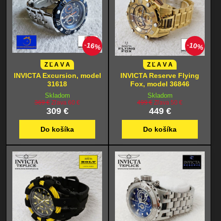
16%
10%
Z Ľ A V A
Z Ľ A V A
INVICTA Excursion, model
INVICTA Reserve Flying
31618
Fox, model 36846
Skladom
Skladom
369 €
Zľava 60 €
499 €
Zľava 50 €
309 €
449 €
Do košíka
Do košíka