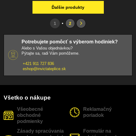
Ďalšie produkty
1
2
Potrebujete pomôcť s výberom hodiniek?
Alebo s Vašou objednávkou?
Pýtajte sa, radi Vám pomôžeme.
+421 911 727 836
eshop@invictateplice.sk
Všetko o nákupe
Všeobecné
Reklamačný
obchodné
poriadok
podmienky
Zásady spracúvania
Formulár na