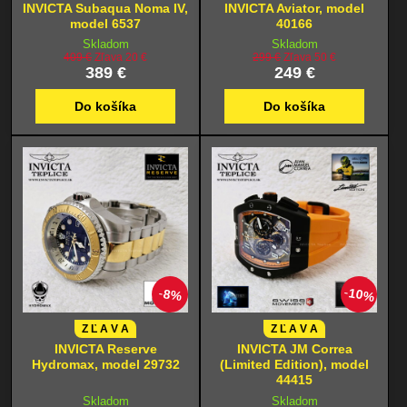
INVICTA Subaqua Noma IV,
INVICTA Aviator, model
model 6537
40166
Skladom
Skladom
409 €
Zľava 20 €
299 €
Zľava 50 €
389 €
249 €
Do košíka
Do košíka
10%
8%
Z Ľ A V A
Z Ľ A V A
INVICTA Reserve
INVICTA JM Correa
Hydromax, model 29732
(Limited Edition), model
44415
Skladom
Skladom