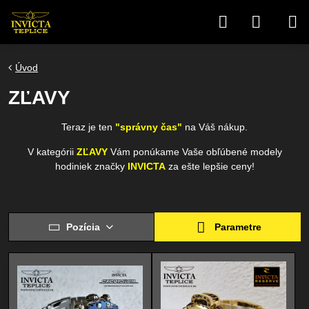
Úvod
ZĽAVY
Teraz je ten
"správny čas"
na Váš nákup.
V kategórii
ZĽAVY
Vám ponúkame Vaše obľúbené modely
hodiniek značky
INVICTA
za ešte lepšie ceny!
Pozícia
Parametre