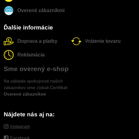
Overené zákazníkmi
Ďalšie informácie
Doprava a platby
Vrátenie tovaru
Reklamácia
Sme overený e-shop
Na základe spokojnosti našich
zákazníkov sme získali Certifikát
Overené zákazníkmi
Nájdete nás aj na:
Instagram
Facebook