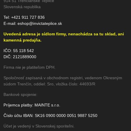
914 51 Trenčianske Teplice
Slovenská republika
Tel: +421 911 727 836
E-mail: eshop@invictateplice.sk
Uvedená adresa je sídlom firmy,
nenachádza sa tu sklad, ani
kamenná predajňa.
IČO: 55 118 542
DIČ: 2121889000
Firma nie je platiteľom DPH.
Spoločnosť zapísaná v obchodnom registri, vedenom Okresným
súdom Trenčín, oddiel: Sro, vložka číslo: 44693/R
Bankové spojenie:
Príjemca platby: MAINTE s.r.o.
Číslo účtu IBAN: SK16 0900 0000 0051 9887 5250
Účet je vedený v Slovenskej sporiteľni.