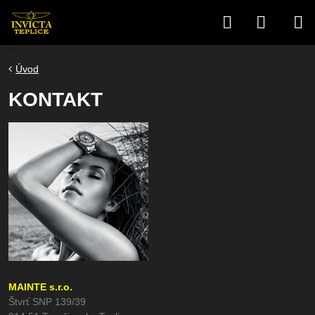
Úvod
KONTAKT
MAINTE s.r.o.
Štvrť SNP 139/39