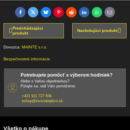
Facebook
Twitter
Bluesky
Pinterest
Reddit
LinkedIn
WhatsApp
E-
mail
Predchádzajúci
Nasledujúci produkt
produkt
Dovozca:
MAINTE s.r.o.
Bezpečnostné informácie
Potrebujete pomôcť s výberom hodiniek?
Alebo s Vašou objednávkou?
Pýtajte sa, radi Vám pomôžeme.
+421 911 727 836
eshop@invictateplice.sk
Všetko o nákupe