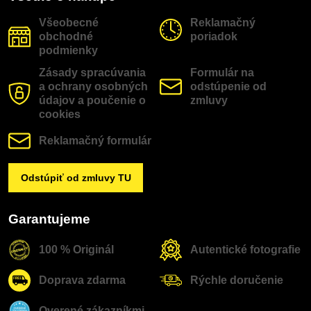
Všeobecné
Reklamačný
obchodné
poriadok
podmienky
Zásady spracúvania
Formulár na
a ochrany osobných
odstúpenie od
údajov a poučenie o
zmluvy
cookies
Reklamačný formulár
Odstúpiť od zmluvy TU
Garantujeme
100 % Originál
Autentické fotografie
Doprava zdarma
Rýchle doručenie
Overené zákazníkmi