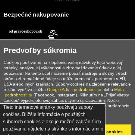
Bezpečné nakupovanie
Predvoľby súkromia
Cookies používame na zlepšenie vašej návštevy tejto webovej
stránky, analýzu jej výkonnosti a zhromažďovanie údajov o jej
používaní. Na tento účel môžeme použiť nástroje a služby tretích
strán a zhromaždené údaje sa môžu preniesť k partnerom v EÚ,
E-shop
INVICTA Teplice
je držiteľom
certifikátu
USA alebo iných krajinách. Súbory cookies na zlepšenie relevancie
Pravoeshopov.sk
, ktorý potvrdzuje, že náš e‑shop spĺňa všetky
reklám využíva služba
Google Ads – podrobnosti tu
alebo
Meta –
požiadavky a pravidlá zákonného predaja. Tento certifikát je
podrobnosti tu
(Facebook, Instagram). Kliknutím na „Prijať všetky
zárukou bezpečného nákupu, transparentných podmienok a
cookies“ vyjadrujete svoj súhlas s týmto spracovaním. Nižšie
spoľahlivého prístupu k zákazníkom. Nakupujte u nás s istotou –
môžete nájsť podrobné informácie alebo upraviť svoje preferencie
Tieto internetové stránky používajú súbory
sme overený e‑shop, ktorému môžete dôverovať.
cookies. Bližšie informácie o použitých
Zásady ochrany osobných údajov
súboroch cookies a ako je možné zabrániť ich
používaniu nájdete na stránke s informáciami o
©
2026
Copyright
Odmietnuť všetko
Prijať všetky cookies