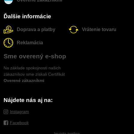
Ďalšie informácie
Doprava a platby
Vrátenie tovaru
Reklamácia
Sme overený e-shop
Na základe spokojnosti našich
zákazníkov sme získali Certifikát
Overené zákazníkmi
Nájdete nás aj na:
Instagram
Facebook
Invicta.teplice