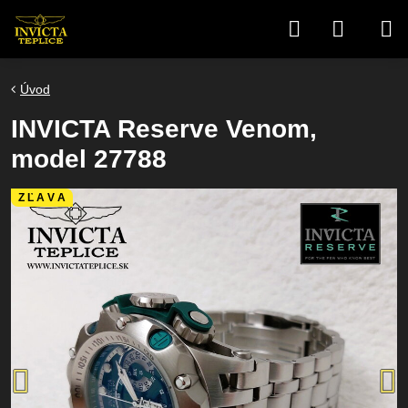
Úvod
INVICTA Reserve Venom,
model 27788
Z Ľ A V A