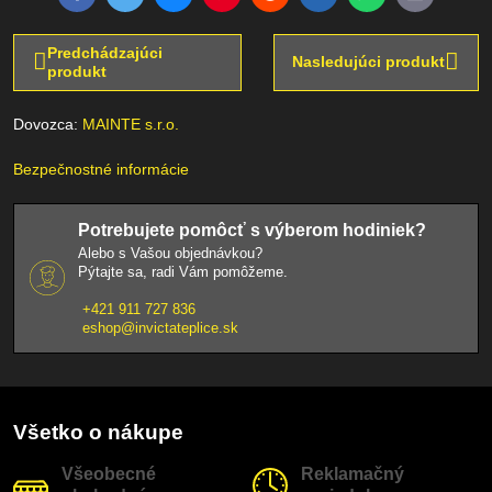
mail
Predchádzajúci
Nasledujúci produkt
produkt
Dovozca:
MAINTE s.r.o.
Bezpečnostné informácie
Potrebujete pomôcť s výberom hodiniek?
Alebo s Vašou objednávkou?
Pýtajte sa, radi Vám pomôžeme.
+421 911 727 836
eshop@invictateplice.sk
Všetko o nákupe
Všeobecné
Reklamačný