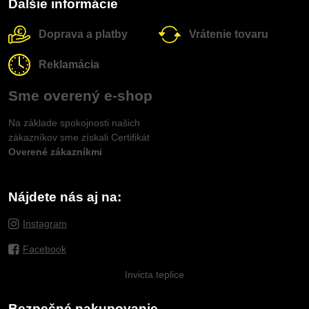
Ďalšie informácie
Doprava a platby
Vrátenie tovaru
Reklamácia
Sme overený e-shop
Na základe spokojnosti našich
zákazníkov sme získali Certifikát
Overené zákazníkmi
Nájdete nás aj na:
Instagram
Facebook
Invicta.teplice
Bezpečné nakupovanie