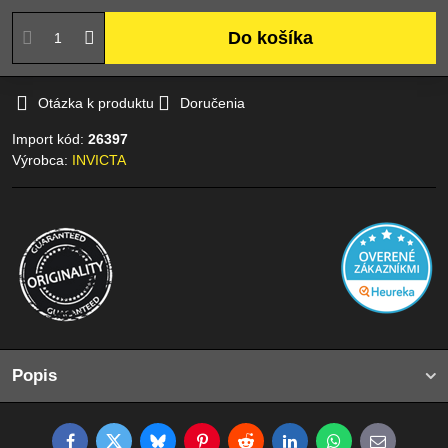
Do košíka
Otázka k produktu
Doručenia
Import kód:
26397
Výrobca:
INVICTA
Popis
Facebook
Twitter
Bluesky
Pinterest
Reddit
LinkedIn
WhatsApp
E-