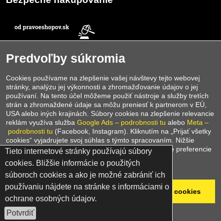
Predvoľby súkromia
Cookies používame na zlepšenie vašej návštevy tejto webovej
stránky, analýzu jej výkonnosti a zhromažďovanie údajov o jej
používaní. Na tento účel môžeme použiť nástroje a služby tretích
strán a zhromaždené údaje sa môžu preniesť k partnerom v EÚ,
E-shop
INVICTA Teplice
je držiteľom
certifikátu
USA alebo iných krajinách. Súbory cookies na zlepšenie relevancie
Pravoeshopov.sk
, ktorý potvrdzuje, že náš e‑shop spĺňa všetky
reklám využíva služba
Google Ads – podrobnosti tu
alebo
Meta –
požiadavky a pravidlá zákonného predaja. Tento certifikát je
podrobnosti tu
(Facebook, Instagram). Kliknutím na „Prijať všetky
zárukou bezpečného nákupu, transparentných podmienok a
cookies“ vyjadrujete svoj súhlas s týmto spracovaním. Nižšie
spoľahlivého prístupu k zákazníkom. Nakupujte u nás s istotou –
môžete nájsť podrobné informácie alebo upraviť svoje preferencie
Tieto internetové stránky používajú súbory
sme overený e‑shop, ktorému môžete dôverovať.
cookies. Bližšie informácie o použitých
Zásady ochrany osobných údajov
súboroch cookies a ako je možné zabrániť ich
používaniu nájdete na stránke s informáciami o
©
2026
Copyright
Odmietnuť všetko
Prijať všetky cookies
ochrane osobných údajov.
Predvoľby súkromia
Zásady ochrany osobných údajov
Ukázať podrobnosti
Vytvorené pomocou:
BiznisWeb.sk
Potvrdiť