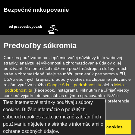
Bezpečné nakupovanie
Predvoľby súkromia
Cookies používame na zlepšenie vašej návštevy tejto webovej
stránky, analýzu jej výkonnosti a zhromažďovanie údajov o jej
používaní. Na tento účel môžeme použiť nástroje a služby tretích
strán a zhromaždené údaje sa môžu preniesť k partnerom v EÚ,
E-shop
INVICTA Teplice
je držiteľom
certifikátu
USA alebo iných krajinách. Súbory cookies na zlepšenie relevancie
Pravoeshopov.sk
, ktorý potvrdzuje, že náš e‑shop spĺňa všetky
reklám využíva služba
Google Ads – podrobnosti tu
alebo
Meta –
požiadavky a pravidlá zákonného predaja. Tento certifikát je
podrobnosti tu
(Facebook, Instagram). Kliknutím na „Prijať všetky
zárukou bezpečného nákupu, transparentných podmienok a
cookies“ vyjadrujete svoj súhlas s týmto spracovaním. Nižšie
spoľahlivého prístupu k zákazníkom. Nakupujte u nás s istotou –
môžete nájsť podrobné informácie alebo upraviť svoje preferencie
Tieto internetové stránky používajú súbory
sme overený e‑shop, ktorému môžete dôverovať.
cookies. Bližšie informácie o použitých
Zásady ochrany osobných údajov
súboroch cookies a ako je možné zabrániť ich
používaniu nájdete na stránke s informáciami o
©
2026
Copyright
Odmietnuť všetko
Prijať všetky cookies
ochrane osobných údajov.
Predvoľby súkromia
Zásady ochrany osobných údajov