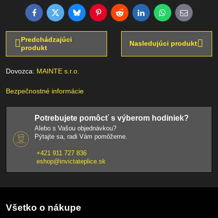
Facebook
Twitter
Bluesky
Pinterest
Reddit
LinkedIn
WhatsApp
E-
mail
Predchádzajúci
Nasledujúci produkt
produkt
Dovozca:
MAINTE s.r.o.
Bezpečnostné informácie
Potrebujete pomôcť s výberom hodiniek?
Alebo s Vašou objednávkou?
Pýtajte sa, radi Vám pomôžeme.
+421 911 727 836
eshop@invictateplice.sk
Všetko o nákupe